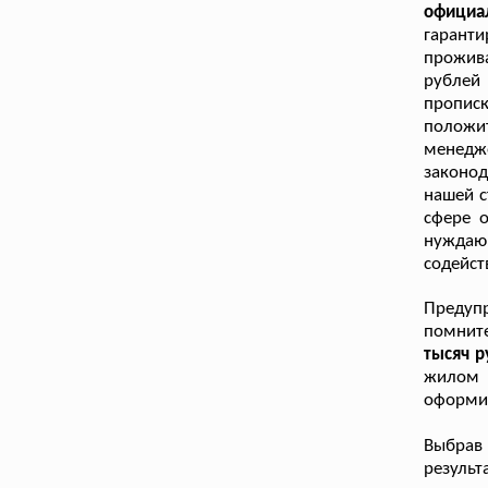
официа
гарант
прожив
рублей 
пропис
положи
менед
законо
нашей с
сфере о
нуждаю
содейст
Предупр
помнит
тысяч р
жилом 
оформит
Выбрав
результ